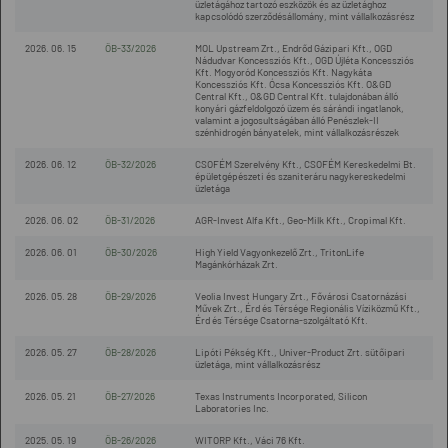
üzletágához tartozó eszközök és az üzletághoz
kapcsolódó szerződésállomány, mint vállalkozásrész
2026. 06. 15
ÖB-33/2026
MOL Upstream Zrt., Endrőd Gázipari Kft., OGD
Nádudvar Koncessziós Kft., OGD Újléta Koncessziós
Kft. Mogyoród Koncessziós Kft. Nagykáta
Koncessziós Kft. Ócsa Koncessziós Kft. O&GD
Central Kft., O&GD Central Kft. tulajdonában álló
konyári gázfeldolgozó üzem és sárándi ingatlanok,
valamint a jogosultságában álló Penészlek-II
szénhidrogén bányatelek, mint vállalkozásrészek
2026. 06. 12
ÖB-32/2026
CSOFÉM Szerelvény Kft., CSOFÉM Kereskedelmi Bt.
épületgépészeti és szaniteráru nagykereskedelmi
üzletága
2026. 06. 02
ÖB-31/2026
AGR-Invest Alfa Kft., Geo-Milk Kft., Cropimal Kft.
2026. 06. 01
ÖB-30/2026
High Yield Vagyonkezelő Zrt., TritonLife
Magánkórházak Zrt.
2026. 05. 28
ÖB-29/2026
Veolia Invest Hungary Zrt., Fővárosi Csatornázási
Művek Zrt., Érd és Térsége Regionális Víziközmű Kft.,
Érd és Térsége Csatorna-szolgáltató Kft.
2026. 05. 27
ÖB-28/2026
Lipóti Pékség Kft., Univer-Product Zrt. sütőipari
üzletága, mint vállalkozásrész
2026. 05. 21
ÖB-27/2026
Texas Instruments Incorporated, Silicon
Laboratories Inc.
2025. 05. 19
ÖB-26/2026
WITORP Kft., Váci 76 Kft.