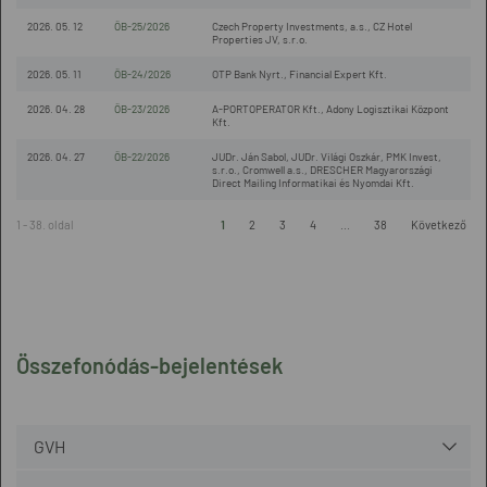
2026. 05. 12
ÖB-25/2026
Czech Property Investments, a.s., CZ Hotel
Properties JV, s.r.o.
2026. 05. 11
ÖB-24/2026
OTP Bank Nyrt., Financial Expert Kft.
2026. 04. 28
ÖB-23/2026
A-PORTOPERATOR Kft., Adony Logisztikai Központ
Kft.
2026. 04. 27
ÖB-22/2026
JUDr. Ján Sabol, JUDr. Világi Oszkár, PMK Invest,
s.r.o., Cromwell a.s., DRESCHER Magyarországi
Direct Mailing Informatikai és Nyomdai Kft.
1 - 38. oldal
1
2
3
4
...
38
Következő
Összefonódás-bejelentések
GVH