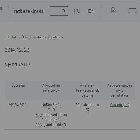
l-
Kereső
Iratbetekintés
HU
EN
t
Főoldal
Összefonódás-bejelentések
2014. 12. 23.
Vj-126/2014
Ügyszám
A közvetlen
A kérelem
Az összefonódás
résztvevők
beérkezésének
rövid
dátuma
bemutatása
Vj/126/2014.
NoKes16 Kft.
2014. december
Összefoglaló
Z + D
23.
Nagykereskedelmi és
Diszkont Kft.
ZD Vagyonkezelő Kft.