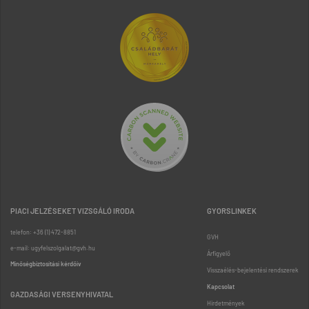
PIACI JELZÉSEKET VIZSGÁLÓ IRODA
GYORSLINKEK
telefon: +36 (1) 472-8851
GVH
e-mail: ugyfelszolgalat@gvh.hu
Árfigyelő
Minőségbiztosítási kérdőív
Visszaélés-bejelentési rendszerek
Kapcsolat
GAZDASÁGI VERSENYHIVATAL
Hirdetmények