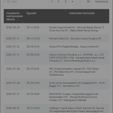
1 - 38. oldal
1
2
3
4
...
38
Következő
A bejelentés
Ügyszám
A közvetlen résztvevők
beérkezésének
dátuma
2026. 08. 03
ÖB-41/2026
Dorado Vagyonkezelő Zrt., Bernyák Balázs Bence, IT
Klima Service Kft., Bajka Zoltán Károly György
2026. 07. 31
ÖB-40/2026
Merkantil Bank Zrt., Business Lease Hungary Kft.
2026. 07. 24
ÖB-39/2026
Konzum Pro Magántőkealap , Aqua Lorenzo Kft.
2026. 07. 14
ÖB-38/2026
Industria Novum Slovakia, a.s., ENVIRAL, a.s., G.O
PARTICIPAÇÕES LTDA., Agropéu Agro Industrial de
Pompéu S.A., Envien Bioenergia Brasil, a.s.
2026. 07. 09
ÖB-37/2026
MOL Kiskereskedelmi Ingatlan Kft.,MOL Retail
Zrt.,P&G Benzinkút Kft. mosonmagyaróvári
töltőállomása
2026. 07. 09
ÖB-36/2026
Axiál Javító, Kereskedelmi és Szolgáltató Kft., Profi-
Bagger Kft., Zéró Deficit Kft.
2026. 07. 01
ÖB-35/2026
ROCKWOOL Hungary Szigetelőanyaggyártó és
Kereskedelmi Kft., Ravago Building Solutions
Hungary Kft. kőzetgyapot üzletága
2026. 06. 15
ÖB-34/2026
Hödlmayr High & Heavy GmbH, Gartner KG, Gartner
KG tulajdonában álló High & Heavy haszongépjármű