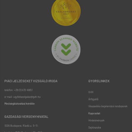
PIACI JELZÉSEKET VIZSGÁLÓ IRODA
GYORSLINKEK
telefon: +36 (1) 472-8851
GVH
e-mail: ugyfelszolgalat@gvh.hu
Árfigyelő
Minőségbiztosítási kérdőív
Visszaélés-bejelentési rendszerek
Kapcsolat
GAZDASÁGI VERSENYHIVATAL
Hirdetmények
1026 Budapest, Riadó u. 5-11.
Sajtószoba