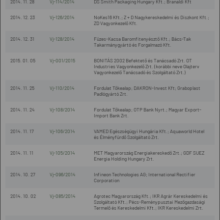
2014. 11. 28
Vj-114/2014
DS Smith Packaging Hungary Kft.; Branaldi Kft
2014. 12. 23
Vj-126/2014
NoKes16 Kft.; Z + D Nagykereskedelmi és Diszkont Kft.;
ZD Vagyonkezelő Kft.
2014. 12. 31
Vj-128/2014
Füzes-Kacsa Baromfitenyésztő Kft.; Bács-Tak
Takarmánygyártó és Forgalmazó Kft.
2015. 01. 05
Vj-001/2015
BONITÁS 2002 Befektető és Tanácsadó Zrt. OT
Industries Vagyonkezelő Zrt. (korábbi neve Olajterv
Vagyonkezelő Tanácsadó és Szolgáltató Zrt.)
2014. 11. 25
Vj-110/2014
Fordulat Tőkealap; DAKRON-Invest Kft; Graboplast
Padlógyártó Zrt.
2014. 11. 24
Vj-108/2014
Fordulat Tőkealap; OTP Bank Nyrt.; Magyar Export-
Import Bank Zrt.
2014. 11. 17
Vj-106/2014
VAMED Egészségügyi Hungária Kft.; Aquaworld Hotel
és Élményfürdő Szolgáltató Zrt.
2014. 11. 11
Vj-105/2014
MET Magyarország Energiakereskedő Zrt.; GDF SUEZ
Energia Holding Hungary Zrt.
2014. 10. 27
Vj-096/2014
Infineon Technologies AG; International Rectifier
Corporation
2014. 10. 02
Vj-085/2014
Agrotec Magyarország Kft.; IKR Agrár Kereskedelmi és
Szolgáltató Kft.; Pécs-Reménypusztai Mezőgazdasági
Termelő és Kereskedelmi Kft.; IKR Kereskedelmi Zrt.