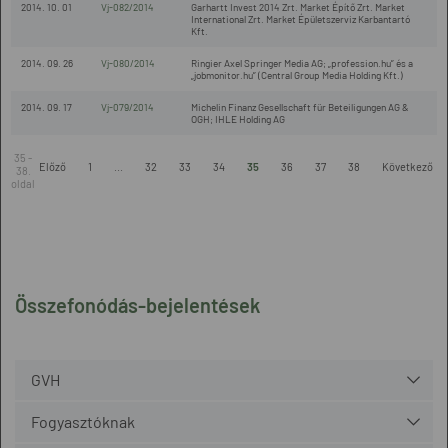
2014. 10. 01
Vj-082/2014
Garhartt Invest 2014 Zrt. Market Építő Zrt. Market
International Zrt. Market Épületszerviz Karbantartó
Kft.
2014. 09. 26
Vj-080/2014
Ringier Axel Springer Media AG; „profession.hu” és a
„jobmonitor.hu” (Central Group Media Holding Kft.)
2014. 09. 17
Vj-079/2014
Michelin Finanz Gesellschaft für Beteiligungen AG &
OGH; IHLE Holding AG
35 -
Előző
1
...
32
33
34
35
36
37
38
Következő
38.
oldal
Összefonódás-bejelentések
GVH
Fogyasztóknak