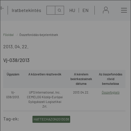
l-
Kereső
Iratbetekintés
HU
EN
t
Főoldal
Összefonódás-bejelentések
2013. 04. 22.
Vj-038/2013
Ügyszám
A közvetlen résztvevők
A kérelem
Az összefonódás
beérkezésének
rövid
dátuma
bemutatása
Vj-
UPS International, Inc.
2013.04.22.
Összefoglaló
038/2013.
CEMELOG Közép-Európai
Gyógyászati Logisztikai
Zrt.
Tag-ek:
HATTECHAZON2013038