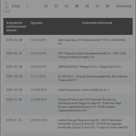
35 -
Előző
1
...
32
33
34
35
36
37
38
Következő
38.
oldal
A bejelentés
Ügyszám
A közvetlen résztvevők
beérkezésének
dátuma
2015. 02. 26
Vj-019/2015
Zentraleuropa LPG Holding GmbH TOTAL HUNGARIA
Kft.
2015. 02. 16
Vj-013/2015
MET Magyarország Energiakereskedő Zrt.; GDF SUEZ
Energia Holding Hungary Zrt.
2015. 02. 09
Vj-012/2015
KÖRÖSASZFALT Mélyépítő Zrt.; Magyar Építő Zrt.
2015. 02. 09
Vj-011/2015
ALTEO Nyrt.; Sinergy Energiaszolgáltató, Beruházó és
Tanácsadó Kft.
2015. 02. 05
Vj-009/2015
Intel Corporation; Lantiq HoldCo S.á.r.l.
2015. 01. 29
Vj-006/2015
Papag AG Newcredit OÜ Praktiker Építési és
Barkácspiacok Magyarország Kft. Praktiker Real
Estate Ingatlanhasznosító Kft. PanEuropean
Ingatlanhasznosító Kft.
2015. 01. 15
Vj-005/2015
Veolia Energia Magyarország Zrt. DKCE Debreceni
Kombinált Ciklusú Erőmű Kft. NYKCE Nyíregyházi
Kombinált Ciklusú Erőmű Kft. Tiszántúli Hőtermelő Kft.