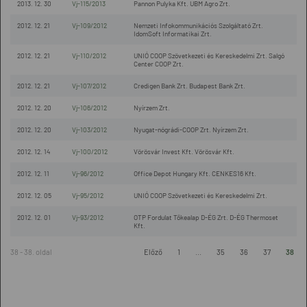
2013. 12. 30
Vj-115/2013
Pannon Pulyka Kft. UBM Agro Zrt.
2012. 12. 21
Vj-109/2012
Nemzeti Infokommunikációs Szolgáltató Zrt.
IdomSoft Informatikai Zrt.
2012. 12. 21
Vj-110/2012
UNIÓ COOP Szövetkezeti és Kereskedelmi Zrt. Salgó
Center COOP Zrt.
2012. 12. 21
Vj-107/2012
Credigen Bank Zrt. Budapest Bank Zrt.
2012. 12. 20
Vj-106/2012
Nyírzem Zrt.
2012. 12. 20
Vj-103/2012
Nyugat-nógrádi-COOP Zrt. Nyírzem Zrt.
2012. 12. 14
Vj-100/2012
Vörösvár Invest Kft. Vörösvár Kft.
2012. 12. 11
Vj-96/2012
Office Depot Hungary Kft. CENKES16 Kft.
2012. 12. 05
Vj-95/2012
UNIÓ COOP Szövetkezeti és Kereskedelmi Zrt.
2012. 12. 01
Vj-93/2012
OTP Fordulat Tőkealap D-ÉG Zrt. D-ÉG Thermoset
Kft.
38 - 38. oldal
Előző
1
...
35
36
37
38