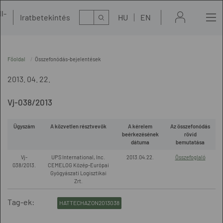
l-
Kereső
Iratbetekintés
HU
EN
t
Főoldal
Összefonódás-bejelentések
2013. 04. 22.
Vj-038/2013
Ügyszám
A közvetlen résztvevők
A kérelem
Az összefonódás
beérkezésének
rövid
dátuma
bemutatása
Vj-
UPS International, Inc.
2013.04.22.
Összefoglaló
038/2013.
CEMELOG Közép-Európai
Gyógyászati Logisztikai
Zrt.
Tag-ek:
HATTECHAZON2013038