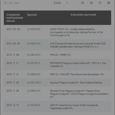
38 - 38. oldal
Előző
1
...
35
36
37
38
A bejelentés
Ügyszám
A közvetlen résztvevők
beérkezésének
dátuma
2013. 08. 05
Vj-063/2013
AGRO-TRUST Kft. kisállat eledel előállítás,
csomagolás és értékesítés üzletág Partner in Pet
Food Hungária Kft.
2013. 08. 09
Vj-066/2013
AVE Energie AG Oberösterreich Umwelt GmbH CEE
hulladék gazdálkodási üzletága ANDELTA, a.s.
2013. 11. 08
Vj-085/2013
MFB Zrt. MMBF Zrt.
2013. 11. 11
Vj-087/2013
REMONDIS Magyarország Holding Kft. MNV Zrt. Kun
Hulladék Kft.
2013. 11. 13
Vj-088/2013
MNV Zrt. MAHART PassNave Személyhajózási Kft.
2013. 11. 25
Vj-094/2013
Agrotec Magyarország Kft. New Holland Üzletág
2013. 11. 29
Vj-099/2013
Danube Truck Magyarország Kft. Pappas Auto
Magyarország Kft. IVECO Magyarország Kereskedelmi
Kft.
2013. 12. 12
Vj-105/2013
A&M Private Equity Invest GmbH Vaudeville
Ingatlanberuházó Kft.