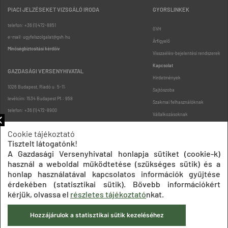
PIACI JELZÉSEKET VIZSGÁLÓ IRODA
GYORSLINKEK
telefon: +36 (1) 472-8851
GVH
e-mail: ugyfelszolgalat@gvh.hu
Árfigyelő
Minőségbiztosítási kérdőív
Visszaélés-bejelentési rendszerek
Kapcsolat
GAZDASÁGI VERSENYHIVATAL
Hirdetmények
1026 Budapest, Riadó u. 5-11.
Sajtószoba
levélcím: 1534 Budapest Pf.: 958
Szakmai felhasználóknak
telefon: +36 (1) 472-8900
Vállalkozásoknak
Fogyasztóknak
Cookie tájékoztató
Podcast
Tisztelt látogatónk!
Oldaltérkép
A Gazdasági Versenyhivatal honlapja sütiket (cookie-k)
használ a weboldal működtetése (szükséges sütik) és a
honlap használatával kapcsolatos információk gyűjtése
érdekében (statisztikai sütik). Bővebb információkért
kérjük, olvassa el
részletes tájékoztató
nkat.
Hozzájárulok a statisztikai sütik kezeléséhez
Impresszum
Adatkezelési tájékoztatók
Akadálymentesítési nyilatkozat
Közadatkereső
Süti beállítások
ÁSZF