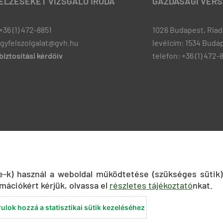
JELZÉSEKET VIZSGÁLÓ IRODA
GAZDASÁGI VERS
+36 (1) 472-8851
1026 Budapest, Riadó
ugyfelszolgalat@gvh.hu
levélcím: 1534 Budap
iztosítási kérdőív
telefon: +36 (1) 472-
ie-k) használ a weboldal működtetése (szükséges sütik)
mációkért kérjük, olvassa el
részletes tájékoztató
nkat.
ulok hozzá a statisztikai sütik kezeléséhez
nyilatkozat
Közadatkereső
Süti beállítások
ÁSZF