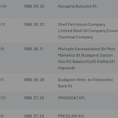
8/48
1998. 09. 02
Hungária Biztosító Rt.
/13
1998. 09. 03
Shell Petroleum Company
Limited Shell Oil Company Exxon
Chemical Company
8/6
1998. 08. 11
Mixtrade Kereskedelmi Bt Pécs
Márkahús Bt Budapest Garzon
Hús Kft Balatonfűzfő Klafka Kft
Kaposvár
/5
1998. 06. 08
Budapest Hitel- és Fejlesztési
Bank Rt
/10
1998. 07. 28
PROGADAT Kft.
/6
1998. 07. 28
PRESS AIR Kft.