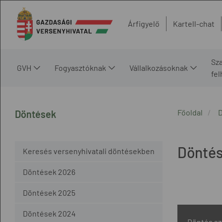
Árfigyelő
Kartell-chat
Sz
GVH
Fogyasztóknak
Vállalkozásoknak
fe
Főoldal
Döntések
Döntés
Keresés versenyhivatali döntésekben
Döntések 2026
Döntések 2025
Döntések 2024
Döntés s