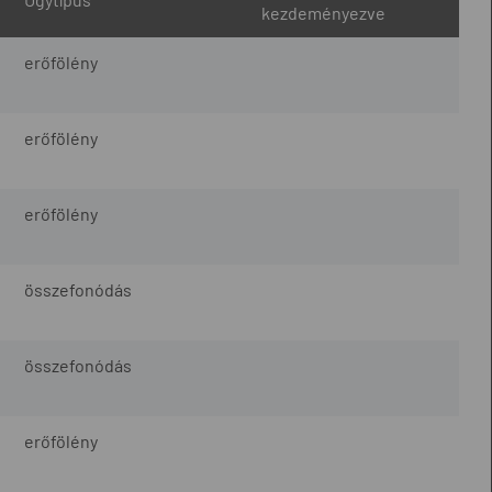
kezdeményezve
erőfölény
erőfölény
erőfölény
összefonódás
összefonódás
erőfölény