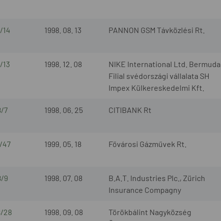
/14
1998. 08. 13
PANNON GSM Távközlési Rt.
/13
1998. 12. 08
NIKE International Ltd. Bermuda
Filial svédországi vállalata SH
Impex Külkereskedelmi Kft.
8/7
1998. 06. 25
CITIBANK Rt
8/47
1999. 05. 18
Fővárosi Gázművek Rt.
8/9
1998. 07. 08
B.A.T. Industries Plc., Zürich
Insurance Compagny
8/28
1998. 09. 08
Törökbálint Nagyközség