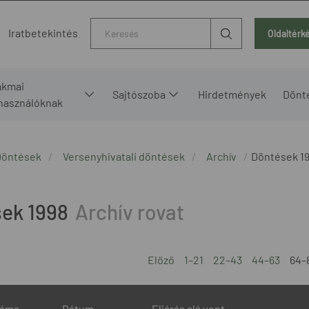
Kereső
Iratbetekintés
Oldaltérk
akmai
Sajtószoba
Hirdetmények
Dönt
lhasználóknak
Döntések
Versenyhivatali döntések
Archív
Döntések 1
ek 1998
Előző
1–21
22–43
44–63
64–
záma
Dátum
Eljárás alá vont