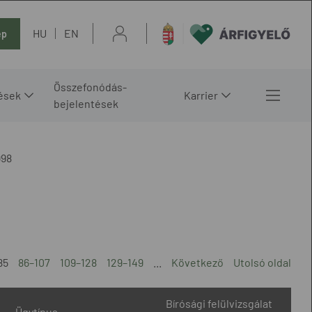
HU
EN
ép
Összefonódás-
ések
Karrier
bejelentések
998
85
86–107
109–128
129–149
...
Következő
Utolsó oldal
Bírósági felülvizsgálat
Ügytípus