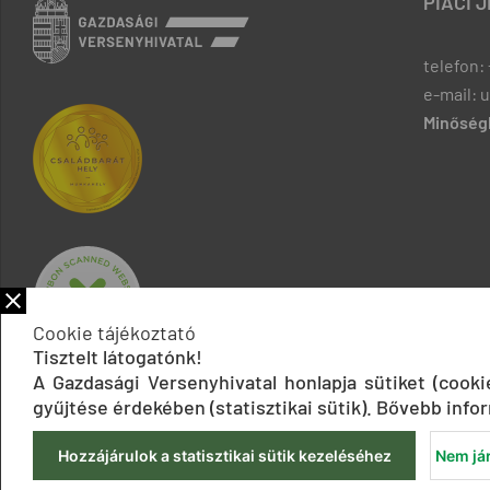
PIACI 
telefon: 
e-mail: 
Minőségb
Cookie tájékoztató
Tisztelt látogatónk!
A Gazdasági Versenyhivatal honlapja sütiket (cook
gyűjtése érdekében (statisztikai sütik). Bővebb infor
Hozzájárulok a statisztikai sütik kezeléséhez
Nem jár
Impresszum
Adatkezelési tájékoztatók
Akadálymentesítési 