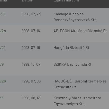
/11
1998. 07. 23
Kamlage Kiadó és
Rendezvényszervező Kft.
8/24
1998. 07. 16
ÁB-EGON Általános Biztosító Rt
8/21
1998. 07. 16
Hungária Biztosító Rt
8/9
1998. 10. 07
SZIKRA Lapnyomda Rt.
8/26
1998. 07. 06
HAJDÚ-BÉT Baromfitermelő és
Értékesítő Rt
/7
1998. 08. 13
Keszthelyi Városüzemeltető
Egyszemélyes Kft.