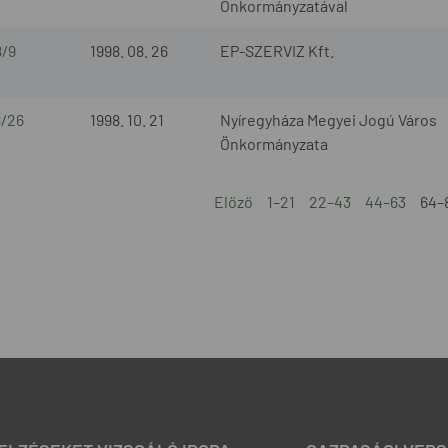
Önkormányzatával
8/9
1998. 08. 26
EP-SZERVIZ Kft.
8/26
1998. 10. 21
Nyíregyháza Megyei Jogú Város
Önkormányzata
Előző
1–21
22–43
44–63
64–