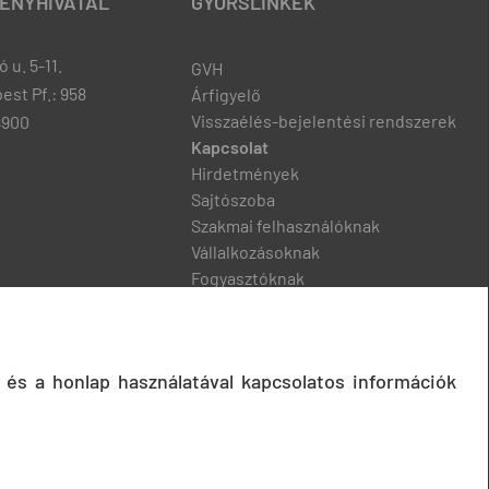
ENYHIVATAL
GYORSLINKEK
 u. 5-11.
GVH
est Pf.: 958
Árfigyelő
Visszaélés-bejelentési rendszerek
8900
Kapcsolat
Hirdetmények
Sajtószoba
Szakmai felhasználóknak
Vállalkozásoknak
Fogyasztóknak
Podcast
 és a honlap használatával kapcsolatos információk
© 2020 Gazdasági Versenyhivatal