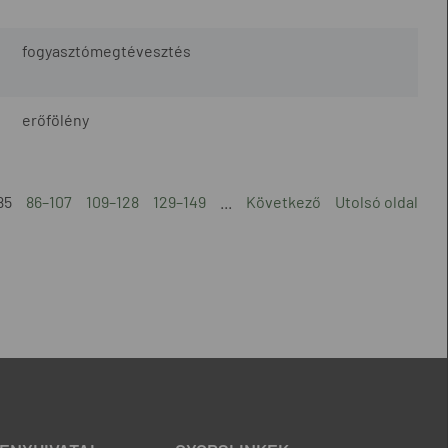
fogyasztómegtévesztés
erőfölény
85
86–107
109–128
129–149
...
Következő
Utolsó oldal