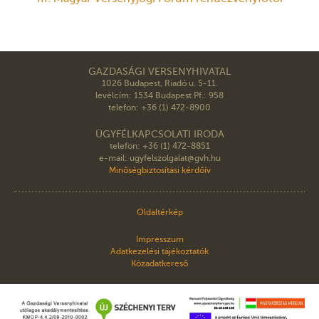
GAZDASÁGI VERSENYHIVATAL
1026 Budapest, Riadó u. 5-11.
levélcím: 1534 Budapest Pf.: 958
telefon: +36 (1) 472-8900
ÜGYFÉLKAPCSOLATI IRODA
telefon: +36 (1) 472-8851
e-mail: ugyfelszolgalat@gvh.hu
Minőségbiztosítási kérdőív
Oldaltérkép
Impresszum
Adatkezelési tájékoztatók
Közadatkereső