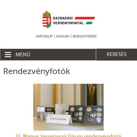
KAPCSOLAT
ENGLISH
BEJELENTKEZÉS
MENÜ
KERESÉS
Rendezvényfotók
III. Magyar Versenyjogi Fórum rendezvényfotói